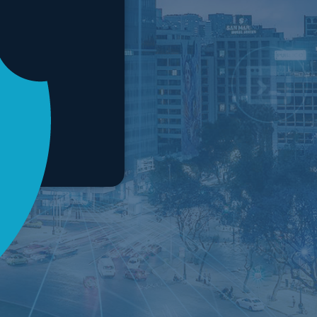
l
ado